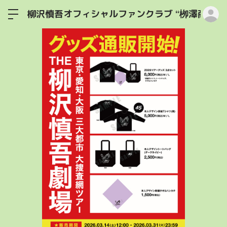
ロ
柳沢慎吾オフィシャルファンクラブ “栁澤商店”